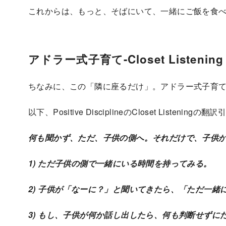
これからは、もっと、そばにいて、一緒にご飯を食
アドラー式子育て-Closet Listen
ちなみに、この「隣に座るだけ」。アドラー式子育
以下、Positive DisciplineのCloset Listeningの
何も聞かず、ただ、子供の側へ。それだけで、子供
1) ただ子供の側で一緒にいる時間を持ってみる。
2) 子供が「なーに？」と聞いてきたら、「ただ一緒
3) もし、子供が何か話し出したら、何も判断せずに