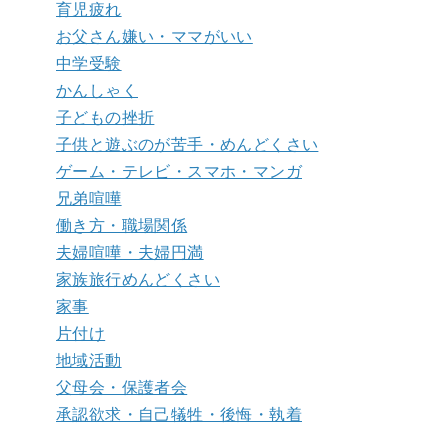
育児疲れ
お父さん嫌い・ママがいい
中学受験
かんしゃく
子どもの挫折
子供と遊ぶのが苦手・めんどくさい
ゲーム・テレビ・スマホ・マンガ
兄弟喧嘩
働き方・職場関係
夫婦喧嘩・夫婦円満
家族旅行めんどくさい
家事
片付け
地域活動
父母会・保護者会
承認欲求・自己犠牲・後悔・執着