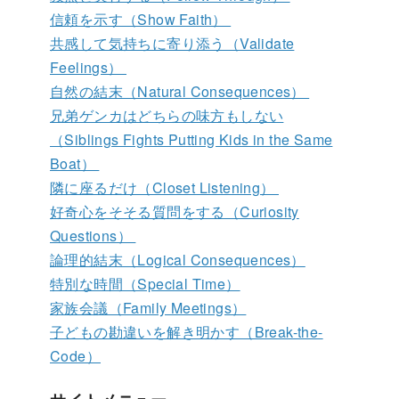
信頼を示す（Show Faith）
共感して気持ちに寄り添う（Validate
Feelings）
自然の結末（Natural Consequences）
兄弟ゲンカはどちらの味方もしない
（Siblings Fights Putting Kids in the Same
Boat）
隣に座るだけ（Closet Listening）
好奇心をそそる質問をする（Curiosity
Questions）
論理的結末（Logical Consequences）
特別な時間（Special Time）
家族会議（Family Meetings）
子どもの勘違いを解き明かす（Break-the-
Code）