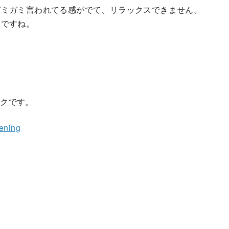
ガミガミ言われてる感がでて、リラックスできません。
んですね。
のリンクです。
tening