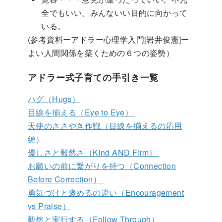
全でもいい。みんないい目的に向かって
いる。
(参考資料ーアドラー心理学入門[岩井俊憲]ー
よい人間関係を築くための６つの姿勢）
アドラー式子育ての手引き一覧
ハグ（Hugs）
目線を揃える（Eye to Eye）
天使のささやき作戦（目線を揃えるの応用
編）
優しさと毅然さ（Kind AND Firm）
お願いの前に繋がりを持つ（Connection
Before Correction）
勇気づけと褒めるの違い（Encouragement
vs Praise）
毅然と実行する（Follow Through）