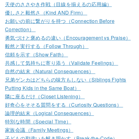
天使のささやき作戦（目線を揃えるの応用編）
優しさと毅然さ（Kind AND Firm）
お願いの前に繋がりを持つ（Connection Before
Correction）
勇気づけと褒めるの違い（Encouragement vs Praise）
毅然と実行する（Follow Through）
信頼を示す（Show Faith）
共感して気持ちに寄り添う（Validate Feelings）
自然の結末（Natural Consequences）
兄弟ゲンカはどちらの味方もしない（Siblings Fights
Putting Kids in the Same Boat）
隣に座るだけ（Closet Listening）
好奇心をそそる質問をする（Curiosity Questions）
論理的結末（Logical Consequences）
特別な時間（Special Time）
家族会議（Family Meetings）
子どもの勘違いを解き明かす（Break-the-Code）