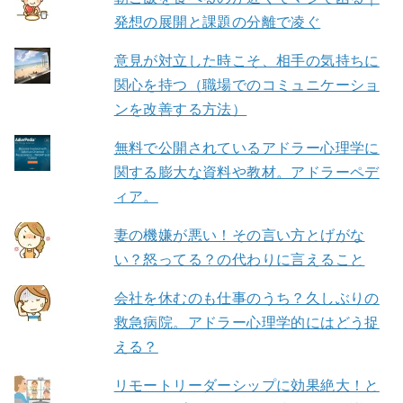
発想の展開と課題の分離で凌ぐ
意見が対立した時こそ、相手の気持ちに
関心を持つ（職場でのコミュニケーショ
ンを改善する方法）
無料で公開されているアドラー心理学に
関する膨大な資料や教材。アドラーペデ
ィア。
妻の機嫌が悪い！その言い方とげがな
い？怒ってる？の代わりに言えること
会社を休むのも仕事のうち？久しぶりの
救急病院。アドラー心理学的にはどう捉
える？
リモートリーダーシップに効果絶大！と