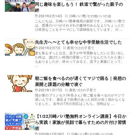
同じ趣味を楽しもう！ 鉄道で繋がった親子の
絆
2021年2月14日
川崎パパ塾/その他パパの会
こんにちは。川崎パパ塾事務局の新田です。 川崎パパ塾で
は、普通のパパがそれぞれの趣味やみんなよりちょっとだ
け得意なことをテーマにして講師役をしています。 川 …
先生方へ〜とても幸せな中学受験生活でした
2021年2月7日
勇気づけの子育て
妻も私もずっと公立。息子が中学受験をしたいと言い出し
た時は、遊びたい時期の受験ってどうなんだろうかと迷い
もありましたが、終わってみると、息子と家族にとって、
…
朝ご飯を食べるのが遅くてマジで困る｜発想の
展開と課題の分離で凌ぐ
2021年1月17日
勇気づけの子育て
我が家のプリンセス(年長さん) 朝ご飯を食べるのがマジで
遅いんです。 最近まで効果のあった対応が全く効かなくな
りました。 去年の7月の対応はこちら。当時はな …
【1/22川崎パパ塾無料オンライン講座】今日か
ら実践！家族が笑顔で暮らすための片付け習慣
術
2020年12月26日
川崎パパ塾/その他パパの会