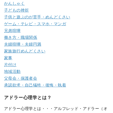
かんしゃく
子どもの挫折
子供と遊ぶのが苦手・めんどくさい
ゲーム・テレビ・スマホ・マンガ
兄弟喧嘩
働き方・職場関係
夫婦喧嘩・夫婦円満
家族旅行めんどくさい
家事
片付け
地域活動
父母会・保護者会
承認欲求・自己犠牲・後悔・執着
アドラー心理学とは？
アドラー心理学とは・・・アルフレッド・アドラー（オ