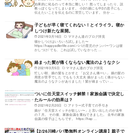
効果的に叱るのって本当に難しい！ 怒ってしまったり、説
教っぽくなってしまいます。 小2の娘にも中2の息子にも、
伝えたいことを伝えるのに苦労しています。 分か …
子どもが早く寝てくれない！とイライラ。寝か
しつけ新たな展開。
2021年3月16日
ママさん達のブログ拝見
寝かしつけはいろいろ試しました〜
https://happyadlerlife.com/パパの育児のナンバーワンは寝
かしつけ/ でも、これは試していなかった …
絡まった髪が痛くならない魔法のようなクシ
2021年3月5日
ママさん達のブログ拝見
忙しい朝、娘の髪をとかすと 「お父さん痛ーい」 娘の髪の
用意が苦手でした でももう大丈夫 娘がまったく痛がらない
魔法のようなクシがありました！髪が絡まってい …
ついに任天堂スイッチ解禁！家族会議で決定し
たルールの効果は？
2021年2月20日
アドラー式子育ての手引き
娘が「任天堂スイッチが欲しい〜」と言い出したのが去年
の７月。 その後、家族会議を重ねできました。 去年の家族
会議の様子はこちらです。 https://hap …
【2/26川崎パパ塾無料オンライン講座】親子で