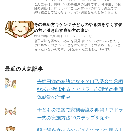
こんにちは。川崎パパ塾事務局の新田です。 今年度、５回
目の講座は、片付けパパこと大村パパの片付け講座です。
試行錯誤して始めたオンライン講座もなんとか５回目と …
その褒め方キケン？子どものやる気をなくす褒
め方と引き出す褒め方の違い
2020年12月20日
モンテッソーリ
息子が妹を褒めているのを発見 すご〜い かわいいね たし
かに褒めるのはいいことなのですが、その褒め方ちょっと
もったいないんです。 お兄ちゃんにもわかりやすい …
最近の人気記事
夫婦円満の秘訣になる？自己受容で承認
欲求が激減する？アドラー心理学の共同
体感覚の仕組み
子どもの提案で家族会議を再開！アドラ
ー式の実施方法10ステップを紹介
朝ご飯を食べるのが遅くてマジで困る｜