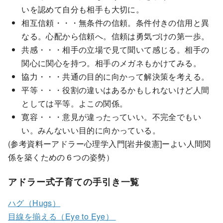
いを認めて自分も相手も大切に。
相互信頼・・・無条件の信頼。条件付きの信用と異
なる。心配から信頼へ。信頼は勇気づけの第一歩。
共感・・・相手の立場で見て聞いて感じる。相手の
関心に関心を持つ。相手のメガネもかけてみる。
協力・・・共通の目的に向かって解決策を考える。
平等・・・役割の違いはあるかもしれないけど人間
としては平等。よこの関係。
寛容・・・意見が違ったっていい。不完全でもい
い。みんないい目的に向かっている。
(参考資料ーアドラー心理学入門[岩井俊憲]ーよい人間関
係を築くための６つの姿勢）
アドラー式子育ての手引き一覧
ハグ（Hugs）
目線を揃える（Eye to Eye）