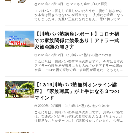
2020年12月13日
ママさん達のブログ拝見
ママはパパに何をして欲しいのだろうか。妻からはなかな
か本音は聞き出せないのが現実です。 夫婦だと喧嘩になっ
てしまったり。お互い正直になれません。 思い切ってマ…
【川崎パパ塾講座レポート】コロナ禍
での家族関係に効果あり｜アドラー式
家族会議の開き方
2020年12月12日
川崎パパ塾/その他パパの会
こんにちは、川崎パパ塾事務局の新田です。 今年は日本の
アドラー心理学界が普及に力を入れているアドラー式家族
会議。 コロナ禍で家族で過ごす時間が増えたこともあり…
【12/19川崎パパ塾無料オンライン講
座】『家族写真』が上手になる３つの
マインド
2020年12月5日
川崎パパ塾/その他パパの会
こんにちは。川崎パパ塾事務局の新田です。 川崎パパ塾で
は、普通のパパがそれぞれの趣味やみんなよりちょっとだ
け得意なことをテーマにして講師役をしています。 今年…