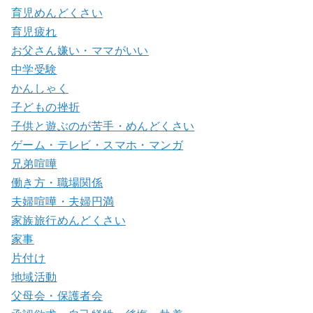
育児めんどくさい
育児疲れ
お父さん嫌い・ママがいい
中学受験
かんしゃく
子どもの挫折
子供と遊ぶのが苦手・めんどくさい
ゲーム・テレビ・スマホ・マンガ
兄弟喧嘩
働き方・職場関係
夫婦喧嘩・夫婦円満
家族旅行めんどくさい
家事
片付け
地域活動
父母会・保護者会