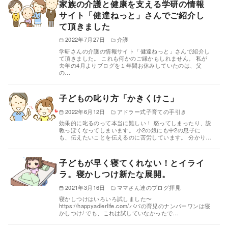
家族の介護と健康を支える学研の情報
サイト「健達ねっと」さんでご紹介し
て頂きました
2022年7月27日
介護
学研さんの介護の情報サイト「健達ねっと」さんで紹介し
て頂きました。 これも何かのご縁かもしれません。 私が
去年の4月よりブログを１年間お休みしていたのは、父
の…
子どもの叱り方「かきくけこ」
2022年6月12日
アドラー式子育ての手引き
効果的に叱るのって本当に難しい！ 怒ってしまったり、説
教っぽくなってしまいます。 小2の娘にも中2の息子に
も、伝えたいことを伝えるのに苦労しています。 分かり…
子どもが早く寝てくれない！とイライ
ラ。寝かしつけ新たな展開。
2021年3月16日
ママさん達のブログ拝見
寝かしつけはいろいろ試しました〜
https://happyadlerlife.com/パパの育児のナンバーワンは寝
かしつけ/ でも、これは試していなかったで…