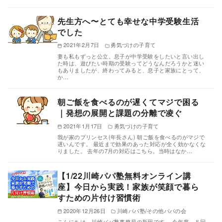
先生方へ〜とても幸せな中学受験生活
でした
2021年2月7日
勇気づけの子育て
妻も私もずっと公立。息子が中学受験をしたいと言い出し
た時は、遊びたい時期の受験ってどうなんだろうかと迷い
もありましたが、終わってみると、息子と家族にとって、
か…
朝ご飯を食べるのが遅くてマジで困る
｜発想の展開と課題の分離で凌ぐ
2021年1月17日
勇気づけの子育て
我が家のプリンセス(年長さん) 朝ご飯を食べるのがマジで
遅いんです。 最近まで効果のあった対応が全く効かなくな
りました。 去年の7月の対応はこちら。当時はなか…
【1/22川崎パパ塾無料オンライン講
座】今日から実践！家族が笑顔で暮ら
すための片付け習慣術
2020年12月26日
川崎パパ塾/その他パパの会
こんにちは。川崎パパ塾事務局の新田です。 今年度、５回