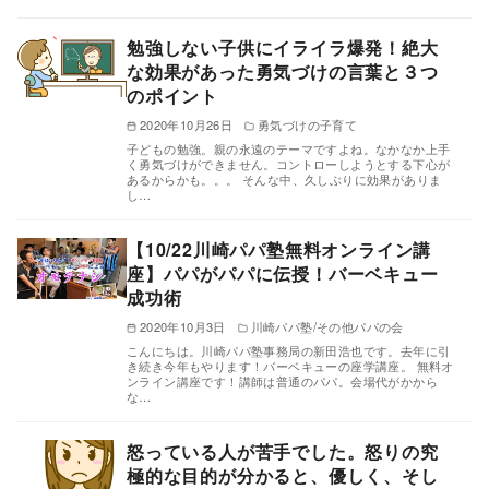
勉強しない子供にイライラ爆発！絶大
な効果があった勇気づけの言葉と３つ
のポイント
2020年10月26日
勇気づけの子育て
子どもの勉強。親の永遠のテーマですよね。なかなか上手
く勇気づけができません。コントローしようとする下心が
あるからかも。。。 そんな中、久しぶりに効果がありま
し…
【10/22川崎パパ塾無料オンライン講
座】パパがパパに伝授！バーベキュー
成功術
2020年10月3日
川崎パパ塾/その他パパの会
こんにちは。川崎パパ塾事務局の新田浩也です。去年に引
き続き今年もやります！バーベキューの座学講座。 無料オ
ンライン講座です！講師は普通のパパ。会場代がかから
な…
怒っている人が苦手でした。怒りの究
極的な目的が分かると、優しく、そし