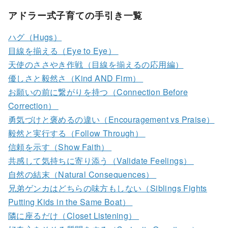
アドラー式子育ての手引き一覧
ハグ（Hugs）
目線を揃える（Eye to Eye）
天使のささやき作戦（目線を揃えるの応用編）
優しさと毅然さ（Kind AND Firm）
お願いの前に繋がりを持つ（Connection Before
Correction）
勇気づけと褒めるの違い（Encouragement vs Praise）
毅然と実行する（Follow Through）
信頼を示す（Show Faith）
共感して気持ちに寄り添う（Validate Feelings）
自然の結末（Natural Consequences）
兄弟ゲンカはどちらの味方もしない（Siblings Fights
Putting Kids in the Same Boat）
隣に座るだけ（Closet Listening）