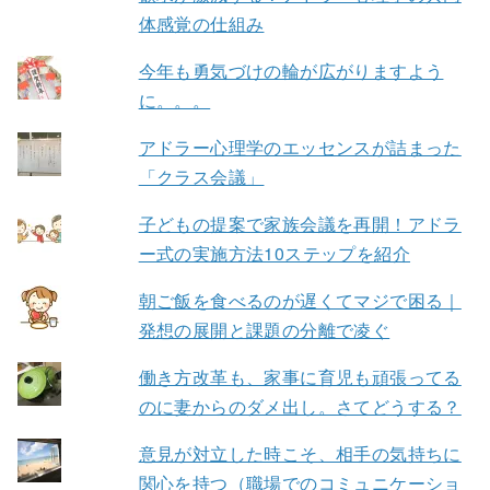
体感覚の仕組み
今年も勇気づけの輪が広がりますよう
に。。。
アドラー心理学のエッセンスが詰まった
「クラス会議」
子どもの提案で家族会議を再開！アドラ
ー式の実施方法10ステップを紹介
朝ご飯を食べるのが遅くてマジで困る｜
発想の展開と課題の分離で凌ぐ
働き方改革も、家事に育児も頑張ってる
のに妻からのダメ出し。さてどうする？
意見が対立した時こそ、相手の気持ちに
関心を持つ（職場でのコミュニケーショ