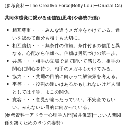
(参考資料ーThe Creative Force[Betty Lou]ーCrucial Cs)
共同体感覚に繋がる価値観(思考)や姿勢(行動)
相互尊重・・・みんな違うメガネをかけている。違
いを認めて自分も相手も大切に。
相互信頼・・・無条件の信頼。条件付きの信用と異
なる。心配から信頼へ。信頼は勇気づけの第一歩。
共感・・・相手の立場で見て聞いて感じる。相手の
関心に関心を持つ。相手のメガネもかけてみる。
協力・・・共通の目的に向かって解決策を考える。
平等・・・役割の違いはあるかもしれないけど人間
としては平等。よこの関係。
寛容・・・意見が違ったっていい。不完全でもい
い。みんないい目的に向かっている。
(参考資料ーアドラー心理学入門[岩井俊憲]ーよい人間関
係を築くための６つの姿勢）