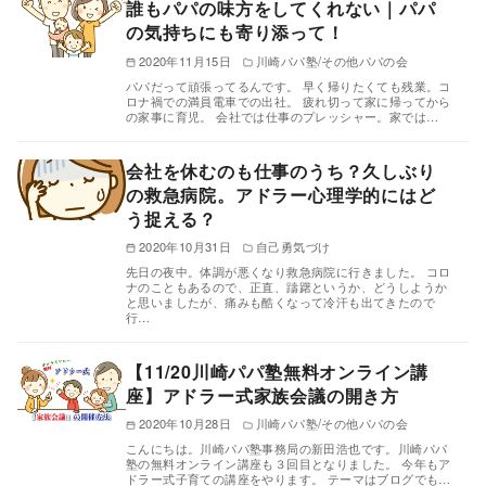
誰もパパの味方をしてくれない｜パパ
の気持ちにも寄り添って！
2020年11月15日
川崎パパ塾/その他パパの会
パパだって頑張ってるんです。 早く帰りたくても残業。コ
ロナ禍での満員電車での出社。 疲れ切って家に帰ってから
の家事に育児。 会社では仕事のプレッシャー。家では…
会社を休むのも仕事のうち？久しぶり
の救急病院。アドラー心理学的にはど
う捉える？
2020年10月31日
自己勇気づけ
先日の夜中。体調が悪くなり救急病院に行きました。 コロ
ナのこともあるので、正直、躊躇というか、どうしようか
と思いましたが、痛みも酷くなって冷汗も出てきたので
行…
【11/20川崎パパ塾無料オンライン講
座】アドラー式家族会議の開き方
2020年10月28日
川崎パパ塾/その他パパの会
こんにちは。川崎パパ塾事務局の新田浩也です。川崎パパ
塾の無料オンライン講座も３回目となりました。 今年もア
ドラー式子育ての講座をやります。 テーマはブログでも…