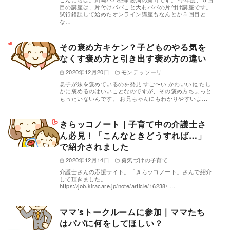
目の講座は、片付けパパこと大村パパの片付け講座です。
試行錯誤して始めたオンライン講座もなんとか５回目と
な…
その褒め方キケン？子どものやる気を
なくす褒め方と引き出す褒め方の違い
2020年12月20日
モンテッソーリ
息子が妹を褒めているのを発見 すご〜い かわいいね たし
かに褒めるのはいいことなのですが、その褒め方ちょっと
もったいないんです。 お兄ちゃんにもわかりやすいよ…
きらッコノート｜子育て中の介護士さ
ん必見！「こんなときどうすれば…」
で紹介されました
2020年12月14日
勇気づけの子育て
介護士さんの応援サイト。「きらッコノート」さんで紹介
して頂きました。
https://job.kiracare.jp/note/article/16238/ …
ママ’sトークルームに参加｜ママたち
はパパに何をしてほしい？