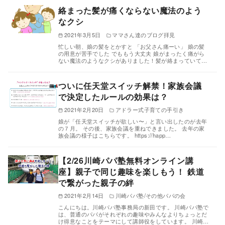
絡まった髪が痛くならない魔法のよう
なクシ
2021年3月5日
ママさん達のブログ拝見
忙しい朝、娘の髪をとかすと 「お父さん痛ーい」 娘の髪
の用意が苦手でした でももう大丈夫 娘がまったく痛がら
ない魔法のようなクシがありました！髪が絡まっていて…
ついに任天堂スイッチ解禁！家族会議
で決定したルールの効果は？
2021年2月20日
アドラー式子育ての手引き
娘が「任天堂スイッチが欲しい〜」と言い出したのが去年
の７月。 その後、家族会議を重ねできました。 去年の家
族会議の様子はこちらです。 https://happ…
【2/26川崎パパ塾無料オンライン講
座】親子で同じ趣味を楽しもう！ 鉄道
で繋がった親子の絆
2021年2月14日
川崎パパ塾/その他パパの会
こんにちは。川崎パパ塾事務局の新田です。 川崎パパ塾で
は、普通のパパがそれぞれの趣味やみんなよりちょっとだ
け得意なことをテーマにして講師役をしています。 川崎…