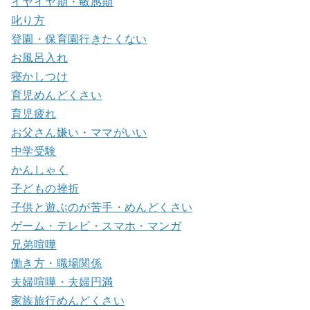
イヤイヤ期・敏感期
叱り方
登園・保育園行きたくない
お風呂入れ
寝かしつけ
育児めんどくさい
育児疲れ
お父さん嫌い・ママがいい
中学受験
かんしゃく
子どもの挫折
子供と遊ぶのが苦手・めんどくさい
ゲーム・テレビ・スマホ・マンガ
兄弟喧嘩
働き方・職場関係
夫婦喧嘩・夫婦円満
家族旅行めんどくさい