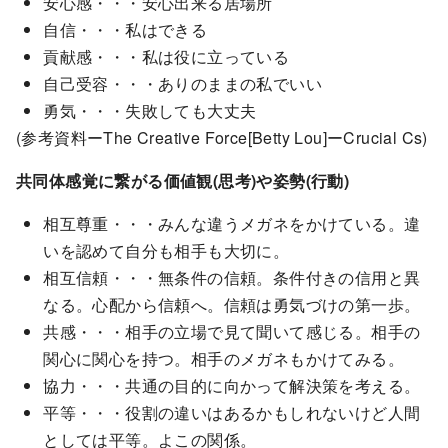
安心感・・・安心出来る居場所
自信・・・私はできる
貢献感・・・私は役に立っている
自己受容・・・ありのままの私でいい
勇気・・・失敗しても大丈夫
(参考資料ーThe Creative Force[Betty Lou]ーCrucial Cs)
共同体感覚に繋がる価値観(思考)や姿勢(行動)
相互尊重・・・みんな違うメガネをかけている。違
いを認めて自分も相手も大切に。
相互信頼・・・無条件の信頼。条件付きの信用と異
なる。心配から信頼へ。信頼は勇気づけの第一歩。
共感・・・相手の立場で見て聞いて感じる。相手の
関心に関心を持つ。相手のメガネもかけてみる。
協力・・・共通の目的に向かって解決策を考える。
平等・・・役割の違いはあるかもしれないけど人間
としては平等。よこの関係。