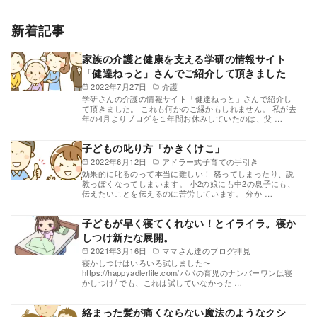
新着記事
家族の介護と健康を支える学研の情報サイト
「健達ねっと」さんでご紹介して頂きました
2022年7月27日
介護
学研さんの介護の情報サイト「健達ねっと」さんで紹介し
て頂きました。 これも何かのご縁かもしれません。 私が去
年の4月よりブログを１年間お休みしていたのは、父 …
子どもの叱り方「かきくけこ」
2022年6月12日
アドラー式子育ての手引き
効果的に叱るのって本当に難しい！ 怒ってしまったり、説
教っぽくなってしまいます。 小2の娘にも中2の息子にも、
伝えたいことを伝えるのに苦労しています。 分か …
子どもが早く寝てくれない！とイライラ。寝か
しつけ新たな展開。
2021年3月16日
ママさん達のブログ拝見
寝かしつけはいろいろ試しました〜
https://happyadlerlife.com/パパの育児のナンバーワンは寝
かしつけ/ でも、これは試していなかった …
絡まった髪が痛くならない魔法のようなクシ