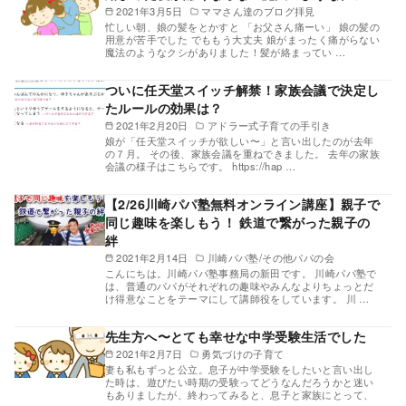
2021年3月5日
ママさん達のブログ拝見
忙しい朝、娘の髪をとかすと 「お父さん痛ーい」 娘の髪の
用意が苦手でした でももう大丈夫 娘がまったく痛がらない
魔法のようなクシがありました！髪が絡まってい …
ついに任天堂スイッチ解禁！家族会議で決定し
たルールの効果は？
2021年2月20日
アドラー式子育ての手引き
娘が「任天堂スイッチが欲しい〜」と言い出したのが去年
の７月。 その後、家族会議を重ねできました。 去年の家族
会議の様子はこちらです。 https://hap …
【2/26川崎パパ塾無料オンライン講座】親子で
同じ趣味を楽しもう！ 鉄道で繋がった親子の
絆
2021年2月14日
川崎パパ塾/その他パパの会
こんにちは。川崎パパ塾事務局の新田です。 川崎パパ塾で
は、普通のパパがそれぞれの趣味やみんなよりちょっとだ
け得意なことをテーマにして講師役をしています。 川 …
先生方へ〜とても幸せな中学受験生活でした
2021年2月7日
勇気づけの子育て
妻も私もずっと公立。息子が中学受験をしたいと言い出し
た時は、遊びたい時期の受験ってどうなんだろうかと迷い
もありましたが、終わってみると、息子と家族にとって、