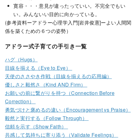
寛容・・・意見が違ったっていい。不完全でもい
い。みんないい目的に向かっている。
(参考資料ーアドラー心理学入門[岩井俊憲]ーよい人間関
係を築くための６つの姿勢）
アドラー式子育ての手引き一覧
ハグ（Hugs）
目線を揃える（Eye to Eye）
天使のささやき作戦（目線を揃えるの応用編）
優しさと毅然さ（Kind AND Firm）
お願いの前に繋がりを持つ（Connection Before
Correction）
勇気づけと褒めるの違い（Encouragement vs Praise）
毅然と実行する（Follow Through）
信頼を示す（Show Faith）
共感して気持ちに寄り添う（Validate Feelings）