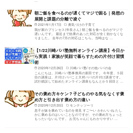
…
朝ご飯を食べるのが遅くてマジで困る｜発想の
展開と課題の分離で凌ぐ
2021年1月17日
勇気づけの子育て
我が家のプリンセス(年長さん) 朝ご飯を食べるのがマジで
遅いんです。 最近まで効果のあった対応が全く効かなくな
りました。 去年の7月の対応はこちら。当時はな …
【1/22川崎パパ塾無料オンライン講座】今日か
ら実践！家族が笑顔で暮らすための片付け習慣
術
2020年12月26日
川崎パパ塾/その他パパの会
こんにちは。川崎パパ塾事務局の新田です。 今年度、５回
目の講座は、片付けパパこと大村パパの片付け講座です。
試行錯誤して始めたオンライン講座もなんとか５回目と …
その褒め方キケン？子どものやる気をなくす褒
め方と引き出す褒め方の違い
2020年12月20日
モンテッソーリ
息子が妹を褒めているのを発見 すご〜い かわいいね たし
かに褒めるのはいいことなのですが、その褒め方ちょっと
もったいないんです。 お兄ちゃんにもわかりやすい …