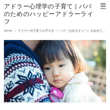
アドラー心理学の子育て | パパ
のためのハッピーアドラーライ
フ
Home
アドラー式子育ての手引き
ハグ（大好きギュー）を始めてみて。共感とハグ！子供の自己肯定感（自己受容/自己重要感）が高まるパパのハグの仕方