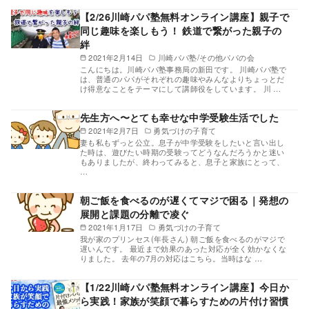
【2/26川崎パパ塾無料オンライン講座】親子で
同じ趣味を楽しもう！ 鉄道で繋がった親子の
絆
2021年2月14日
川崎パパ塾/その他パパの会
こんにちは。川崎パパ塾事務局の新田です。 川崎パパ塾で
は、普通のパパがそれぞれの趣味やみんなよりちょっとだ
け得意なことをテーマにして講師役をしています。 川 …
先生方へ〜とても幸せな中学受験生活でした
2021年2月7日
勇気づけの子育て
妻も私もずっと公立。息子が中学受験をしたいと言い出し
た時は、遊びたい時期の受験ってどうなんだろうかと迷い
もありましたが、終わってみると、息子と家族にとって、
…
朝ご飯を食べるのが遅くてマジで困る｜発想の
展開と課題の分離で凌ぐ
2021年1月17日
勇気づけの子育て
我が家のプリンセス(年長さん) 朝ご飯を食べるのがマジで
遅いんです。 最近まで効果のあった対応が全く効かなくな
りました。 去年の7月の対応はこちら。当時はな …
【1/22川崎パパ塾無料オンライン講座】今日か
ら実践！家族が笑顔で暮らすための片付け習慣