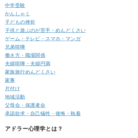
中学受験
かんしゃく
子どもの挫折
子供と遊ぶのが苦手・めんどくさい
ゲーム・テレビ・スマホ・マンガ
兄弟喧嘩
働き方・職場関係
夫婦喧嘩・夫婦円満
家族旅行めんどくさい
家事
片付け
地域活動
父母会・保護者会
承認欲求・自己犠牲・後悔・執着
アドラー心理学とは？