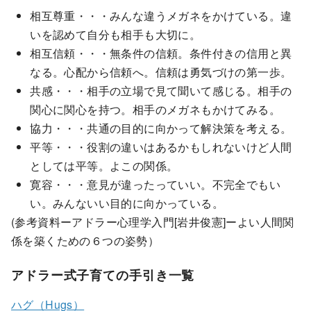
相互尊重・・・みんな違うメガネをかけている。違
いを認めて自分も相手も大切に。
相互信頼・・・無条件の信頼。条件付きの信用と異
なる。心配から信頼へ。信頼は勇気づけの第一歩。
共感・・・相手の立場で見て聞いて感じる。相手の
関心に関心を持つ。相手のメガネもかけてみる。
協力・・・共通の目的に向かって解決策を考える。
平等・・・役割の違いはあるかもしれないけど人間
としては平等。よこの関係。
寛容・・・意見が違ったっていい。不完全でもい
い。みんないい目的に向かっている。
(参考資料ーアドラー心理学入門[岩井俊憲]ーよい人間関
係を築くための６つの姿勢）
アドラー式子育ての手引き一覧
ハグ（Hugs）