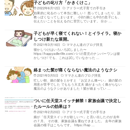
子どもの叱り方「かきくけこ」
2022年6月12日
アドラー式子育ての手引き
効果的に叱るのって本当に難しい！ 怒ってしまったり、説
教っぽくなってしまいます。 小2の娘にも中2の息子にも、
伝えたいことを伝えるのに苦労しています。 分か …
子どもが早く寝てくれない！とイライラ。寝か
しつけ新たな展開。
2021年3月16日
ママさん達のブログ拝見
寝かしつけはいろいろ試しました〜
https://happyadlerlife.com/パパの育児のナンバーワンは寝
かしつけ/ でも、これは試していなかった …
絡まった髪が痛くならない魔法のようなクシ
2021年3月5日
ママさん達のブログ拝見
忙しい朝、娘の髪をとかすと 「お父さん痛ーい」 娘の髪の
用意が苦手でした でももう大丈夫 娘がまったく痛がらない
魔法のようなクシがありました！髪が絡まってい …
ついに任天堂スイッチ解禁！家族会議で決定し
たルールの効果は？
2021年2月20日
アドラー式子育ての手引き
娘が「任天堂スイッチが欲しい〜」と言い出したのが去年
の７月。 その後、家族会議を重ねできました。 去年の家族
会議の様子はこちらです。 https://hap …