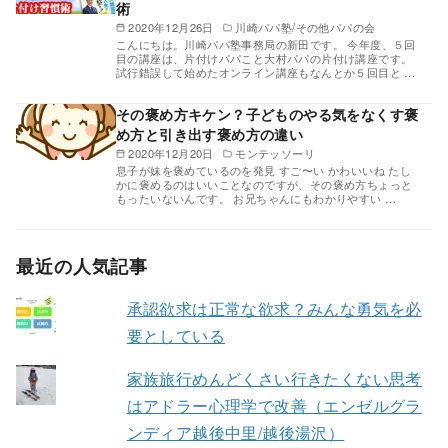
術
2020年12月26日
川崎パパ塾/その他パパの会
こんにちは。川崎パパ塾事務局の新田です。 今年度、５回
目の講座は、片付けパパこと大村パパの片付け講座です。
試行錯誤して始めたオンライン講座もなんとか５回目と …
その褒め方キケン？子どものやる気をなくす褒
め方と引き出す褒め方の違い
2020年12月20日
モンテッソーリ
息子が妹を褒めているのを発見 すご〜い かわいいね たし
かに褒めるのはいいことなのですが、その褒め方ちょっと
もったいないんです。 お兄ちゃんにもわかりやすい …
最近の人気記事
承認欲求は正常な欲求？みんな勇気を必
要としている
家族旅行めんどくさい行きたくない思考
はアドラー心理学で改善（エンゼルグラ
ンディア越後中里/越後湯沢）