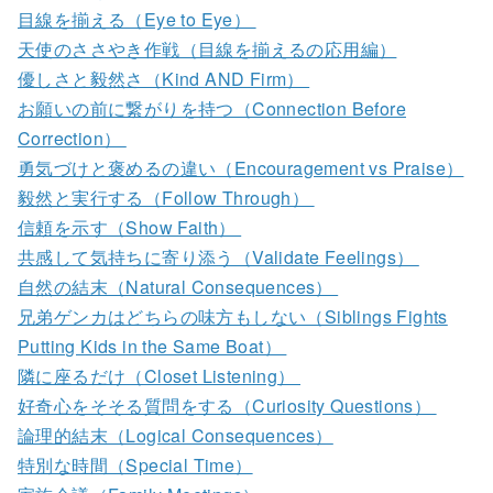
目線を揃える（Eye to Eye）
天使のささやき作戦（目線を揃えるの応用編）
優しさと毅然さ（Kind AND Firm）
お願いの前に繋がりを持つ（Connection Before
Correction）
勇気づけと褒めるの違い（Encouragement vs Praise）
毅然と実行する（Follow Through）
信頼を示す（Show Faith）
共感して気持ちに寄り添う（Validate Feelings）
自然の結末（Natural Consequences）
兄弟ゲンカはどちらの味方もしない（Siblings Fights
Putting Kids in the Same Boat）
隣に座るだけ（Closet Listening）
好奇心をそそる質問をする（Curiosity Questions）
論理的結末（Logical Consequences）
特別な時間（Special Time）