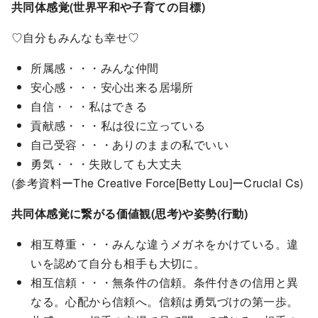
共同体感覚(世界平和や子育ての目標)
♡自分もみんなも幸せ♡
所属感・・・みんな仲間
安心感・・・安心出来る居場所
自信・・・私はできる
貢献感・・・私は役に立っている
自己受容・・・ありのままの私でいい
勇気・・・失敗しても大丈夫
(参考資料ーThe Creative Force[Betty Lou]ーCrucial Cs)
共同体感覚に繋がる価値観(思考)や姿勢(行動)
相互尊重・・・みんな違うメガネをかけている。違
いを認めて自分も相手も大切に。
相互信頼・・・無条件の信頼。条件付きの信用と異
なる。心配から信頼へ。信頼は勇気づけの第一歩。