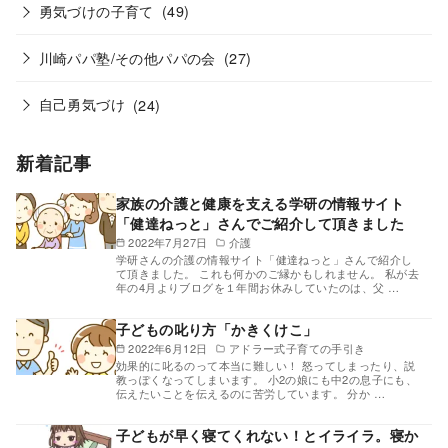
勇気づけの子育て
(49)
川崎パパ塾/その他パパの会
(27)
自己勇気づけ
(24)
新着記事
家族の介護と健康を支える学研の情報サイト
「健達ねっと」さんでご紹介して頂きました
2022年7月27日
介護
学研さんの介護の情報サイト「健達ねっと」さんで紹介し
て頂きました。 これも何かのご縁かもしれません。 私が去
年の4月よりブログを１年間お休みしていたのは、父 …
子どもの叱り方「かきくけこ」
2022年6月12日
アドラー式子育ての手引き
効果的に叱るのって本当に難しい！ 怒ってしまったり、説
教っぽくなってしまいます。 小2の娘にも中2の息子にも、
伝えたいことを伝えるのに苦労しています。 分か …
子どもが早く寝てくれない！とイライラ。寝か