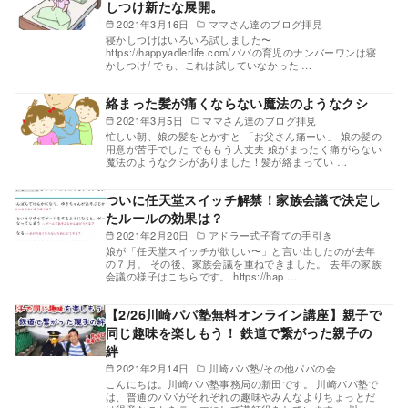
しつけ新たな展開。
2021年3月16日
ママさん達のブログ拝見
寝かしつけはいろいろ試しました〜
https://happyadlerlife.com/パパの育児のナンバーワンは寝
かしつけ/ でも、これは試していなかった …
絡まった髪が痛くならない魔法のようなクシ
2021年3月5日
ママさん達のブログ拝見
忙しい朝、娘の髪をとかすと 「お父さん痛ーい」 娘の髪の
用意が苦手でした でももう大丈夫 娘がまったく痛がらない
魔法のようなクシがありました！髪が絡まってい …
ついに任天堂スイッチ解禁！家族会議で決定し
たルールの効果は？
2021年2月20日
アドラー式子育ての手引き
娘が「任天堂スイッチが欲しい〜」と言い出したのが去年
の７月。 その後、家族会議を重ねできました。 去年の家族
会議の様子はこちらです。 https://hap …
【2/26川崎パパ塾無料オンライン講座】親子で
同じ趣味を楽しもう！ 鉄道で繋がった親子の
絆
2021年2月14日
川崎パパ塾/その他パパの会
こんにちは。川崎パパ塾事務局の新田です。 川崎パパ塾で
は、普通のパパがそれぞれの趣味やみんなよりちょっとだ