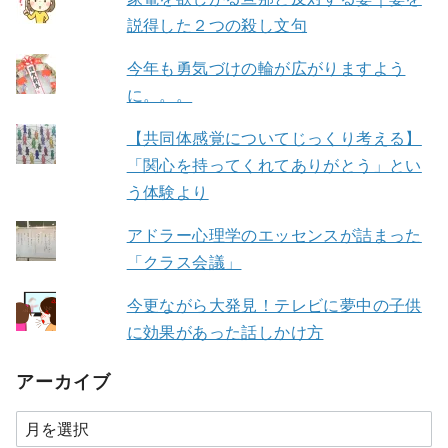
説得した２つの殺し文句
今年も勇気づけの輪が広がりますよう
に。。。
【共同体感覚についてじっくり考える】
「関心を持ってくれてありがとう」とい
う体験より
アドラー心理学のエッセンスが詰まった
「クラス会議」
今更ながら大発見！テレビに夢中の子供
に効果があった話しかけ方
アーカイブ