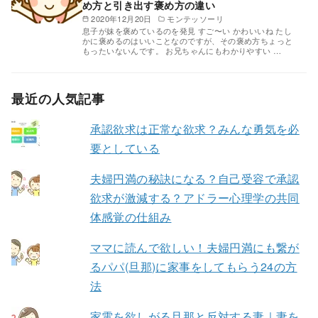
め方と引き出す褒め方の違い
2020年12月20日
モンテッソーリ
息子が妹を褒めているのを発見 すご〜い かわいいね たし
かに褒めるのはいいことなのですが、その褒め方ちょっと
もったいないんです。 お兄ちゃんにもわかりやすい …
最近の人気記事
承認欲求は正常な欲求？みんな勇気を必
要としている
夫婦円満の秘訣になる？自己受容で承認
欲求が激減する？アドラー心理学の共同
体感覚の仕組み
ママに読んで欲しい！夫婦円満にも繋が
るパパ(旦那)に家事をしてもらう24の方
法
家電を欲しがる旦那と反対する妻｜妻を