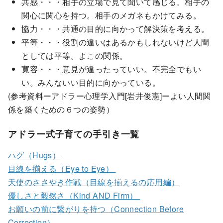
共感・・・相手の立場で見て聞いて感じる。相手の
関心に関心を持つ。相手のメガネもかけてみる。
協力・・・共通の目的に向かって解決策を考える。
平等・・・役割の違いはあるかもしれないけど人間
としては平等。よこの関係。
寛容・・・意見が違ったっていい。不完全でもい
い。みんないい目的に向かっている。
(参考資料ーアドラー心理学入門[岩井俊憲]ーよい人間関
係を築くための６つの姿勢）
アドラー式子育ての手引き一覧
ハグ（Hugs）
目線を揃える（Eye to Eye）
天使のささやき作戦（目線を揃えるの応用編）
優しさと毅然さ（Kind AND Firm）
お願いの前に繋がりを持つ（Connection Before
Correction）