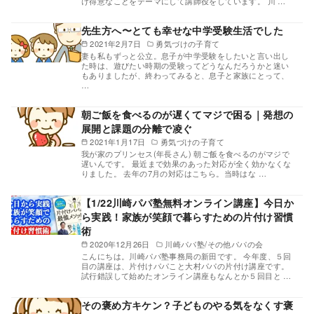
け得意なことをテーマにして講師役をしています。 川 …
先生方へ〜とても幸せな中学受験生活でした
2021年2月7日
勇気づけの子育て
妻も私もずっと公立。息子が中学受験をしたいと言い出し
た時は、遊びたい時期の受験ってどうなんだろうかと迷い
もありましたが、終わってみると、息子と家族にとって、
…
朝ご飯を食べるのが遅くてマジで困る｜発想の
展開と課題の分離で凌ぐ
2021年1月17日
勇気づけの子育て
我が家のプリンセス(年長さん) 朝ご飯を食べるのがマジで
遅いんです。 最近まで効果のあった対応が全く効かなくな
りました。 去年の7月の対応はこちら。当時はな …
【1/22川崎パパ塾無料オンライン講座】今日か
ら実践！家族が笑顔で暮らすための片付け習慣
術
2020年12月26日
川崎パパ塾/その他パパの会
こんにちは。川崎パパ塾事務局の新田です。 今年度、５回
目の講座は、片付けパパこと大村パパの片付け講座です。
試行錯誤して始めたオンライン講座もなんとか５回目と …
その褒め方キケン？子どものやる気をなくす褒