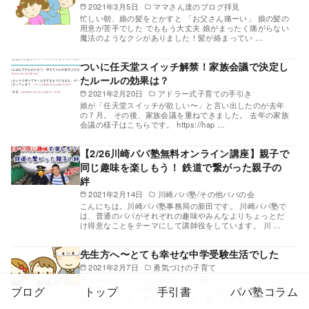
2021年3月5日
ママさん達のブログ拝見
忙しい朝、娘の髪をとかすと 「お父さん痛ーい」 娘の髪の
用意が苦手でした でももう大丈夫 娘がまったく痛がらない
魔法のようなクシがありました！髪が絡まってい …
ついに任天堂スイッチ解禁！家族会議で決定し
たルールの効果は？
2021年2月20日
アドラー式子育ての手引き
娘が「任天堂スイッチが欲しい〜」と言い出したのが去年
の７月。 その後、家族会議を重ねできました。 去年の家族
会議の様子はこちらです。 https://hap …
【2/26川崎パパ塾無料オンライン講座】親子で
同じ趣味を楽しもう！ 鉄道で繋がった親子の
絆
2021年2月14日
川崎パパ塾/その他パパの会
こんにちは。川崎パパ塾事務局の新田です。 川崎パパ塾で
は、普通のパパがそれぞれの趣味やみんなよりちょっとだ
け得意なことをテーマにして講師役をしています。 川 …
先生方へ〜とても幸せな中学受験生活でした
2021年2月7日
勇気づけの子育て
妻も私もずっと公立。息子が中学受験をしたいと言い出し
た時は、遊びたい時期の受験ってどうなんだろうかと迷い
ブログ
トップ
手引書
パパ塾コラム
もありましたが、終わってみると、息子と家族にとって、
…