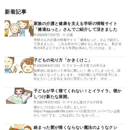
新着記事
家族の介護と健康を支える学研の情報サイト
「健達ねっと」さんでご紹介して頂きました
2022年7月27日
介護
学研さんの介護の情報サイト「健達ねっと」さんで紹介し
て頂きました。 これも何かのご縁かもしれません。 私が去
年の4月よりブログを１年間お休みしていたのは、父 …
子どもの叱り方「かきくけこ」
2022年6月12日
アドラー式子育ての手引き
効果的に叱るのって本当に難しい！ 怒ってしまったり、説
教っぽくなってしまいます。 小2の娘にも中2の息子にも、
伝えたいことを伝えるのに苦労しています。 分か …
子どもが早く寝てくれない！とイライラ。寝か
しつけ新たな展開。
2021年3月16日
ママさん達のブログ拝見
寝かしつけはいろいろ試しました〜
https://happyadlerlife.com/パパの育児のナンバーワンは寝
かしつけ/ でも、これは試していなかった …
絡まった髪が痛くならない魔法のようなクシ