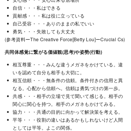
自信・・・私はできる
貢献感・・・私は役に立っている
自己受容・・・ありのままの私でいい
勇気・・・失敗しても大丈夫
(参考資料ーThe Creative Force[Betty Lou]ーCrucial Cs)
共同体感覚に繋がる価値観(思考)や姿勢(行動)
相互尊重・・・みんな違うメガネをかけている。違
いを認めて自分も相手も大切に。
相互信頼・・・無条件の信頼。条件付きの信用と異
なる。心配から信頼へ。信頼は勇気づけの第一歩。
共感・・・相手の立場で見て聞いて感じる。相手の
関心に関心を持つ。相手のメガネもかけてみる。
協力・・・共通の目的に向かって解決策を考える。
平等・・・役割の違いはあるかもしれないけど人間
としては平等。よこの関係。