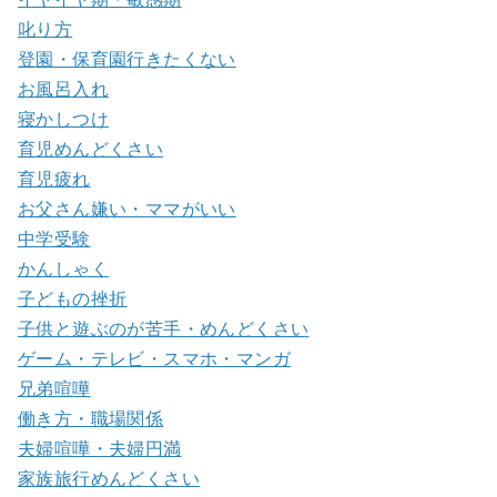
叱り方
登園・保育園行きたくない
お風呂入れ
寝かしつけ
育児めんどくさい
育児疲れ
お父さん嫌い・ママがいい
中学受験
かんしゃく
子どもの挫折
子供と遊ぶのが苦手・めんどくさい
ゲーム・テレビ・スマホ・マンガ
兄弟喧嘩
働き方・職場関係
夫婦喧嘩・夫婦円満
家族旅行めんどくさい