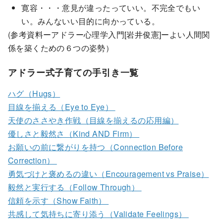
寛容・・・意見が違ったっていい。不完全でもい
い。みんないい目的に向かっている。
(参考資料ーアドラー心理学入門[岩井俊憲]ーよい人間関
係を築くための６つの姿勢）
アドラー式子育ての手引き一覧
ハグ（Hugs）
目線を揃える（Eye to Eye）
天使のささやき作戦（目線を揃えるの応用編）
優しさと毅然さ（Kind AND Firm）
お願いの前に繋がりを持つ（Connection Before
Correction）
勇気づけと褒めるの違い（Encouragement vs Praise）
毅然と実行する（Follow Through）
信頼を示す（Show Faith）
共感して気持ちに寄り添う（Validate Feelings）