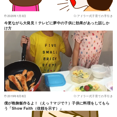
2020年1月3日
アドラー式子育ての手引き
今更ながら大発見！テレビに夢中の子供に効果があった話しか
け方
2019年8月8日
アドラー式子育ての手引き
僕が晩御飯作るよ！（えっ？マジで？）子供に料理をしてもら
う「Show Faith（信頼を示す）」