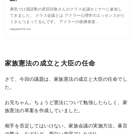
勇気づけ国語塾の原田武敬さんのクラス会議セミナーに参加し
てきました。 クラス会議とは アドラー心理学のエッセンスがた
くさんつまってるんです。 アドラーの後継者達…
happyadlerlife.com
家族憲法の成立と大臣の任命
さて、今回の議題は、家族憲法の成立と大臣の任命でし
た。
お兄ちゃん。ちょうど憲法について勉強したらしく、家
族憲法の草案を作成していました。
相手を否定してはいけない。家族会議の実施方法。暴言
の禁止。などなど。面白い内容でした(^^)