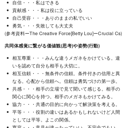
自信・・・私はできる
貢献感・・・私は役に立っている
自己受容・・・ありのままの私でいい
勇気・・・失敗しても大丈夫
(参考資料ーThe Creative Force[Betty Lou]ーCrucial Cs)
共同体感覚に繋がる価値観(思考)や姿勢(行動)
相互尊重・・・みんな違うメガネをかけている。違
いを認めて自分も相手も大切に。
相互信頼・・・無条件の信頼。条件付きの信用と異
なる。心配から信頼へ。信頼は勇気づけの第一歩。
共感・・・相手の立場で見て聞いて感じる。相手の
関心に関心を持つ。相手のメガネもかけてみる。
協力・・・共通の目的に向かって解決策を考える。
平等・・・役割の違いはあるかもしれないけど人間
としては平等。よこの関係。
寛容・・・意見が違ったっていい。不完全でもい