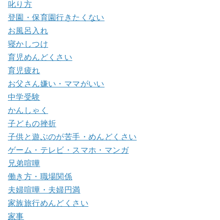
叱り方
登園・保育園行きたくない
お風呂入れ
寝かしつけ
育児めんどくさい
育児疲れ
お父さん嫌い・ママがいい
中学受験
かんしゃく
子どもの挫折
子供と遊ぶのが苦手・めんどくさい
ゲーム・テレビ・スマホ・マンガ
兄弟喧嘩
働き方・職場関係
夫婦喧嘩・夫婦円満
家族旅行めんどくさい
家事