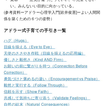
い。みんないい目的に向かっている。
(参考資料ーアドラー心理学入門[岩井俊憲]ーよい人間関
係を築くための６つの姿勢）
アドラー式子育ての手引き一覧
ハグ（Hugs）
目線を揃える（Eye to Eye）
天使のささやき作戦（目線を揃えるの応用編）
優しさと毅然さ（Kind AND Firm）
お願いの前に繋がりを持つ（Connection Before
Correction）
勇気づけと褒めるの違い（Encouragement vs Praise）
毅然と実行する（Follow Through）
信頼を示す（Show Faith）
共感して気持ちに寄り添う（Validate Feelings）
自然の結末（Natural Consequences）