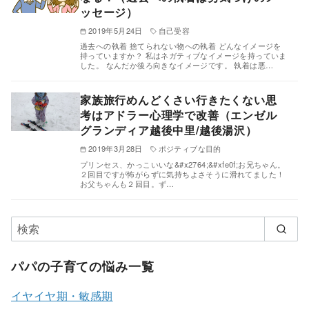
ッセージ）
2019年5月24日
自己受容
過去への執着 捨てられない物への執着 どんなイメージを
持っていますか？ 私はネガティブなイメージを持っていま
した。 なんだか後ろ向きなイメージです。 執着は悪…
家族旅行めんどくさい行きたくない思
考はアドラー心理学で改善（エンゼル
グランディア越後中里/越後湯沢）
2019年3月28日
ポジティブな目的
プリンセス、かっこいいな&#x2764;&#xfe0f;お兄ちゃん。
２回目ですが怖がらずに気持ちよさそうに滑れてました！
お父ちゃんも２回目。ず…
パパの子育ての悩み一覧
イヤイヤ期・敏感期