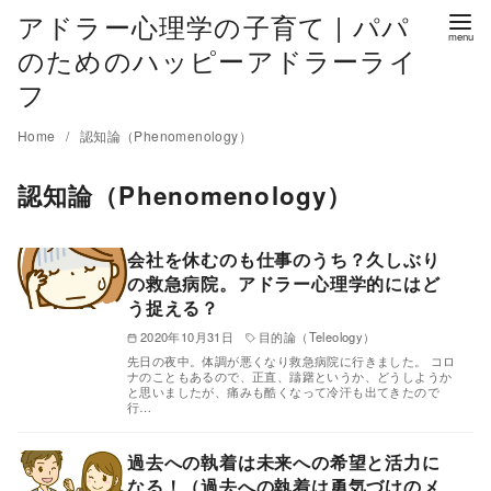
アドラー心理学の子育て | パパ
のためのハッピーアドラーライ
フ
Home
認知論（Phenomenology）
認知論（Phenomenology）
会社を休むのも仕事のうち？久しぶり
の救急病院。アドラー心理学的にはど
う捉える？
2020年10月31日
目的論（Teleology）
先日の夜中。体調が悪くなり救急病院に行きました。 コロ
ナのこともあるので、正直、躊躇というか、どうしようか
と思いましたが、痛みも酷くなって冷汗も出てきたので
行…
過去への執着は未来への希望と活力に
なる！（過去への執着は勇気づけのメ