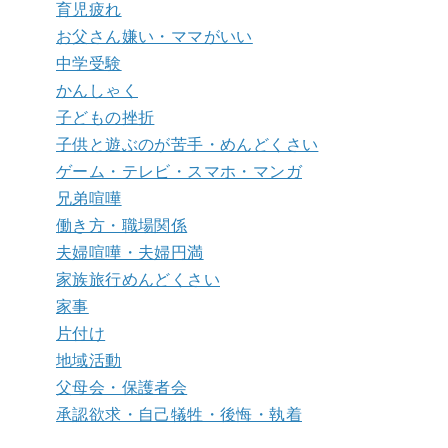
育児疲れ
お父さん嫌い・ママがいい
中学受験
かんしゃく
子どもの挫折
子供と遊ぶのが苦手・めんどくさい
ゲーム・テレビ・スマホ・マンガ
兄弟喧嘩
働き方・職場関係
夫婦喧嘩・夫婦円満
家族旅行めんどくさい
家事
片付け
地域活動
父母会・保護者会
承認欲求・自己犠牲・後悔・執着