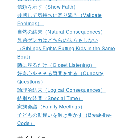
信頼を示す（Show Faith）
共感して気持ちに寄り添う（Validate
Feelings）
自然の結末（Natural Consequences）
兄弟ゲンカはどちらの味方もしない
（Siblings Fights Putting Kids in the Same
Boat）
隣に座るだけ（Closet Listening）
好奇心をそそる質問をする（Curiosity
Questions）
論理的結末（Logical Consequences）
特別な時間（Special Time）
家族会議（Family Meetings）
子どもの勘違いを解き明かす（Break-the-
Code）