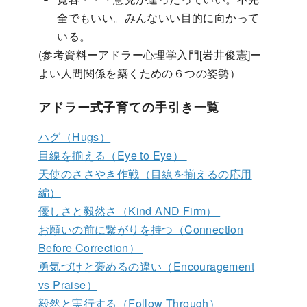
全でもいい。みんないい目的に向かって
いる。
(参考資料ーアドラー心理学入門[岩井俊憲]ー
よい人間関係を築くための６つの姿勢）
アドラー式子育ての手引き一覧
ハグ（Hugs）
目線を揃える（Eye to Eye）
天使のささやき作戦（目線を揃えるの応用
編）
優しさと毅然さ（Kind AND Firm）
お願いの前に繋がりを持つ（Connection
Before Correction）
勇気づけと褒めるの違い（Encouragement
vs Praise）
毅然と実行する（Follow Through）