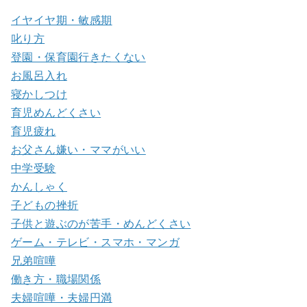
イヤイヤ期・敏感期
叱り方
登園・保育園行きたくない
お風呂入れ
寝かしつけ
育児めんどくさい
育児疲れ
お父さん嫌い・ママがいい
中学受験
かんしゃく
子どもの挫折
子供と遊ぶのが苦手・めんどくさい
ゲーム・テレビ・スマホ・マンガ
兄弟喧嘩
働き方・職場関係
夫婦喧嘩・夫婦円満