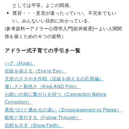
としては平等。よこの関係。
寛容・・・意見が違ったっていい。不完全でもい
い。みんないい目的に向かっている。
(参考資料ーアドラー心理学入門[岩井俊憲]ーよい人間関
係を築くための６つの姿勢）
アドラー式子育ての手引き一覧
ハグ（Hugs）
目線を揃える（Eye to Eye）
天使のささやき作戦（目線を揃えるの応用編）
優しさと毅然さ（Kind AND Firm）
お願いの前に繋がりを持つ（Connection Before
Correction）
勇気づけと褒めるの違い（Encouragement vs Praise）
毅然と実行する（Follow Through）
信頼を示す（Show Faith）