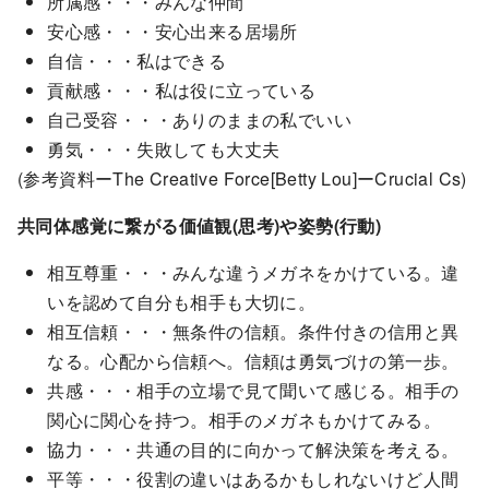
所属感・・・みんな仲間
安心感・・・安心出来る居場所
自信・・・私はできる
貢献感・・・私は役に立っている
自己受容・・・ありのままの私でいい
勇気・・・失敗しても大丈夫
(参考資料ーThe Creative Force[Betty Lou]ーCrucial Cs)
共同体感覚に繋がる価値観(思考)や姿勢(行動)
相互尊重・・・みんな違うメガネをかけている。違
いを認めて自分も相手も大切に。
相互信頼・・・無条件の信頼。条件付きの信用と異
なる。心配から信頼へ。信頼は勇気づけの第一歩。
共感・・・相手の立場で見て聞いて感じる。相手の
関心に関心を持つ。相手のメガネもかけてみる。
協力・・・共通の目的に向かって解決策を考える。
平等・・・役割の違いはあるかもしれないけど人間