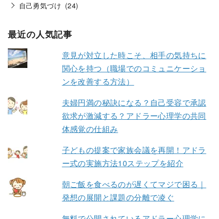
自己勇気づけ
(24)
最近の人気記事
意見が対立した時こそ、相手の気持ちに
関心を持つ（職場でのコミュニケーショ
ンを改善する方法）
夫婦円満の秘訣になる？自己受容で承認
欲求が激減する？アドラー心理学の共同
体感覚の仕組み
子どもの提案で家族会議を再開！アドラ
ー式の実施方法10ステップを紹介
朝ご飯を食べるのが遅くてマジで困る｜
発想の展開と課題の分離で凌ぐ
無料で公開されているアドラー心理学に